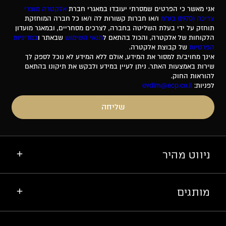
אני מאשר כי הפרטים שמסרתי יעובדו במאגרי חברת
אלקטרה מוצרי
צריכה (1970) בע"מ
ו/או חברות קשורות לה ו/או כל חברה המוחזקת
תוחזק על ידי בעלת השליטה בחברה, לצרכים מסחריים, ובמאגר מועדון
הלקוחות של אלקטרה, והכול בהתאם ל
תנאי השימוש
שבאתר ו
במדיניות
הפרטיות
של קבוצת אלקטרה.
אינך מחויב/ת למסור את המידע, אולם ללא המידע לא נוכל לספק לך
שירות באמצעות האתר. ניתן לעיין במידע ולבקש את תיקונו בהתאם
להוראות החוק.
לפניות:
ovdim@ecp.co.il
שליחה
ניווט מהיר
מותגים