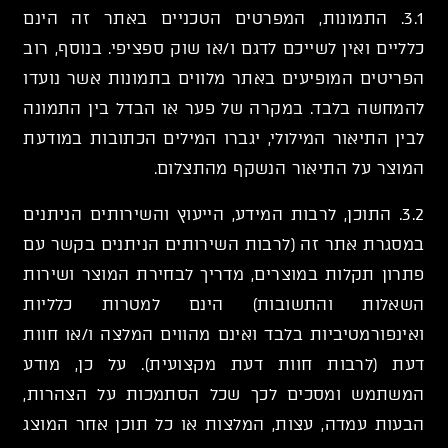
3.1. התמונות, המפרטים הטכניים באתר זה הינם
כלליים ואין לשייכם לדגם ו/או שוק ספציפי. בנוסף, רוב
הפריטים המופיעים באתר מלווים בתמונות אשר נועדו
להמחשה בלבד. במקרה של פער או הבדל בין התמונה
לבין התיאור המילולי, יגברו המילים הכתובות במודעת
המוצר על התיאור הנשקף מהתצלום.
3.2. התוכן, לרבות המידע, הייעוץ והשירותים הניתנים
במסגרת אתר זה (לרבות השירותים הניתנים בקשר עם
פתרון תקלות במוצרים, מדריך לבחירת המוצר ושירות
השאלות והתשובות) הינם למטרות כלליות
ואינפורמטיביות בלבד ואינם מהווים המלצה ו/או חוות
דעת (לרבות חוות דעת מקצועית). על כן, מודע
המשתמש ומסכים לכך שכל הסתמכות על הצהרות,
הבעות עמדה, עצות, המלצות או כל תוכן אחר המוצג