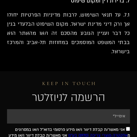
7. ברירת דין ומקום שיפוט
7.1. על תנאי השימוש, לרבות מדיניות הפרטיות יחולו
אך ורק דיני מדינת ישראל. מקום השיפוט הבלעדי בגין
כל דבר ועניין הנובע מהסכם זה ו/או מהאתר הוא
בבתי המשפט המוסמכים במחוזות תל-אביב והמרכז
בישראל.
KEEP IN TOUCH
הרשמה לניוזלטר
אני מאשר/ת קבלת דיוור ו/או מידע פרסומי בדוא"ל ו/או במסרונים
מ
אלקטרה מוצרי צריכה (1970) בע"מ
אני מאשר/ת קבלת דיוור ו/או מידע