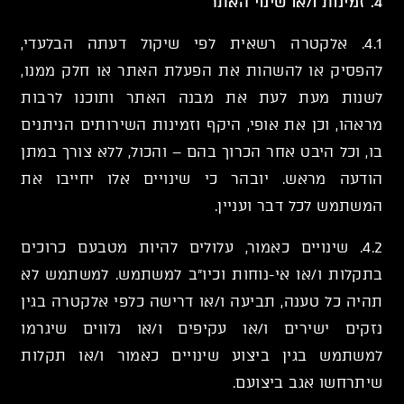
4. זמינות ו/או שינוי האתר
4.1. אלקטרה רשאית לפי שיקול דעתה הבלעדי,
להפסיק או להשהות את הפעלת האתר או חלק ממנו,
לשנות מעת לעת את מבנה האתר ותוכנו לרבות
מראהו, וכן את אופי, היקף וזמינות השירותים הניתנים
בו, וכל היבט אחר הכרוך בהם – והכול, ללא צורך במתן
הודעה מראש. יובהר כי שינויים אלו יחייבו את
המשתמש לכל דבר ועניין.
4.2. שינויים כאמור, עלולים להיות מטבעם כרוכים
בתקלות ו/או אי-נוחות וכיו"ב למשתמש. למשתמש לא
תהיה כל טענה, תביעה ו/או דרישה כלפי אלקטרה בגין
נזקים ישירים ו/או עקיפים ו/או נלווים שיגרמו
למשתמש בגין ביצוע שינויים כאמור ו/או תקלות
שיתרחשו אגב ביצועם.