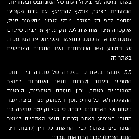
באתר נעשה לפי שיקול דעתו של המשתמש ובאחריותו
הבלעדית. לפיכך, מומלץ להתייעץ עם גורם מקצועי
מוסמך לפני כל פעולה. מבלי לגרוע מהאמור לעיל,
אלקטרה אינה אחראית לכל נזק עקיף או ישיר, שייגרם
למשתמש או לרכושו, כתוצאה משימוש או הסתמכות
על המידע ו/או השירותים ו/או התכנים המופיעים
באתר זה.
3.3. מובהר בזאת כי במקרה של סתירה בין התוכן
המופיע באתר (לרבות תנאי האחריות למוצר
המפורטים באתר) ובין תעודת האחריות, הוראות
ההפעלה ו/או כל מידע נוסף המסופק עם המוצר, יגבר
נוסחם של האחרונים. יובהר, כי ככל וקיימת סתירה בין
התוכן המופיע באתר (לרבות תנאי האחריות למוצר
המפורטים באתר) לבין הוראות כל דין (לרבות דיני
הגנת הצרכן) יגברו ההוראות שבדין.